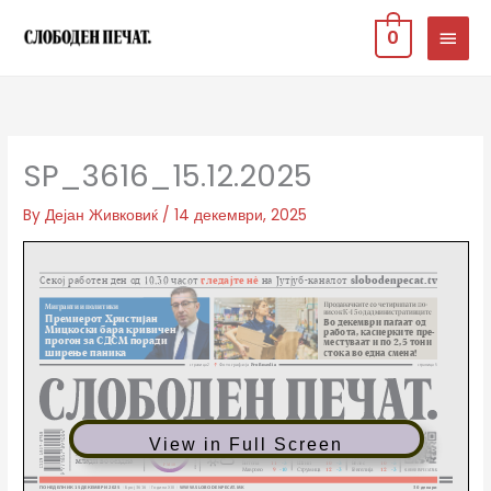
Skip
MAIN
0
to
MEN
content
SP_3616_15.12.2025
By
Дејан Живковиќ
/
14 декември, 2025
View in Full Screen