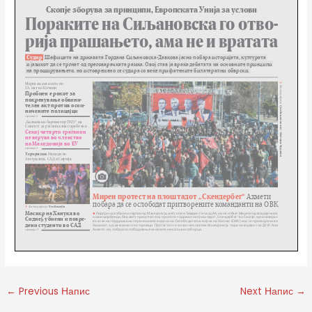
←
Previous Напис
Next Напис
→