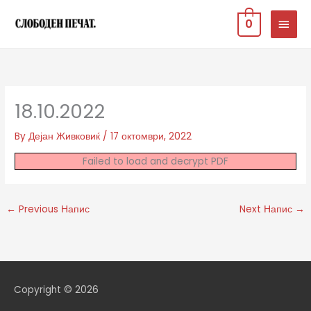
Skip
MAIN
0
to
MEN
content
18.10.2022
By
Дејан Живковиќ
/
17 октомври, 2022
Failed to load and decrypt PDF
←
Previous Напис
Next Напис
→
Copyright © 2026