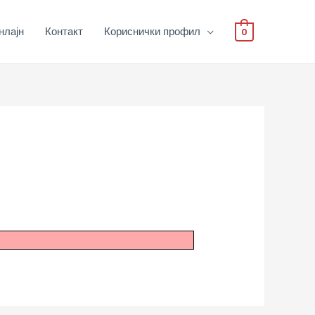
нлајн
Контакт
Кориснички профил
0