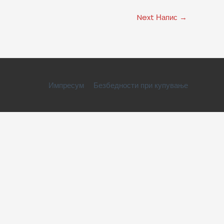
Next Напис
→
Импресум
Безбедности при купување