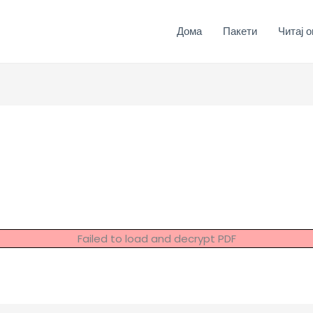
Дома
Пакети
Читај о
Failed to load and decrypt PDF